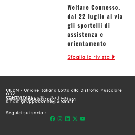
Welfare Connesso,
dal 22 luglio al via
gli sportelli di
assistenza e
orientamento
Sfoglia la rivista
UILDM - Unione Italiana Lotta alla Distrofia Muscolare
ODV
CONTATTACI
Via Vergerio n.19 – Padova
Telefono:
0498021001 – 757361
Email:
gruppodonne@uildm.it
Seguici sui social: